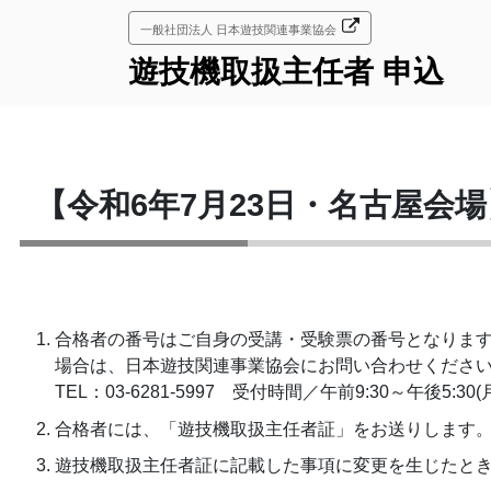
コ
一般社団法人 日本遊技関連事業協会
ン
テ
遊技機取扱主任者 申込
ン
ツ
へ
ス
キ
【令和6年7月23日・名古屋会
ッ
プ
合格者の番号はご自身の受講・受験票の番号となりま
場合は、日本遊技関連事業協会にお問い合わせくださ
TEL：03-6281-5997 受付時間／午前9:30～午後5:3
合格者には、「遊技機取扱主任者証」をお送りします
遊技機取扱主任者証に記載した事項に変更を生じたと