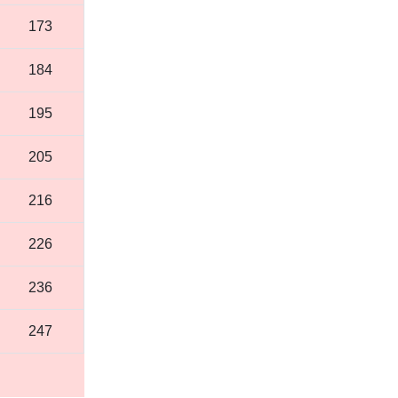
173
184
195
205
216
226
236
247