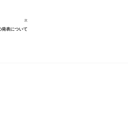
次
次
の
者の発表について
投
稿