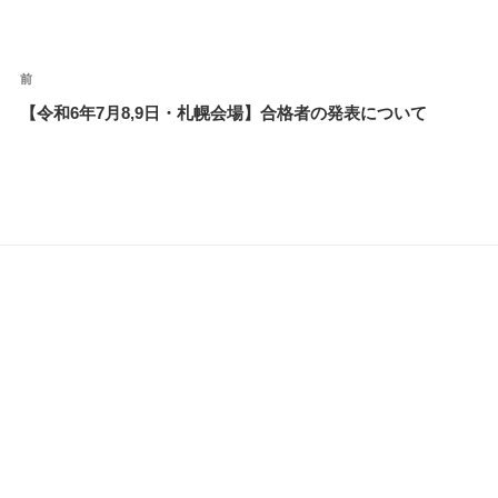
前
前
投
の
【令和6年7月8,9日・札幌会場】合格者の発表について
稿
投
ナ
稿
ビ
ゲ
ー
シ
ョ
ン