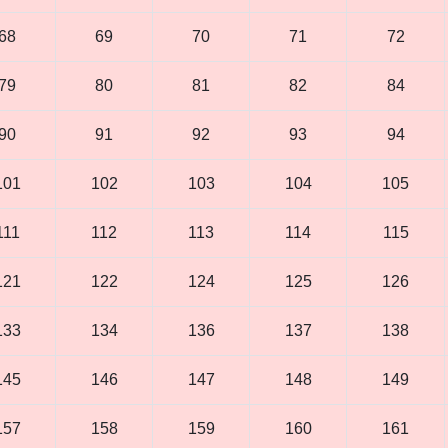
68
69
70
71
72
79
80
81
82
84
90
91
92
93
94
101
102
103
104
105
111
112
113
114
115
121
122
124
125
126
133
134
136
137
138
145
146
147
148
149
157
158
159
160
161