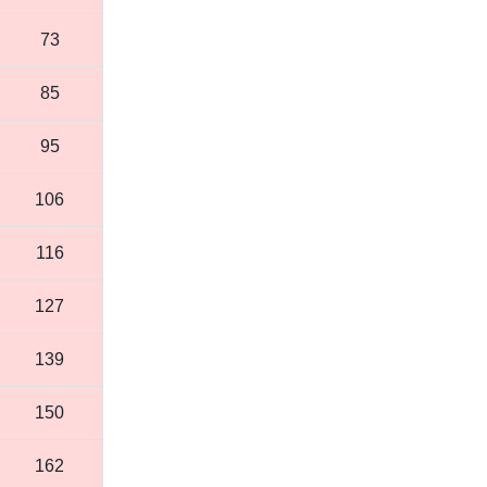
73
85
95
106
116
127
139
150
162