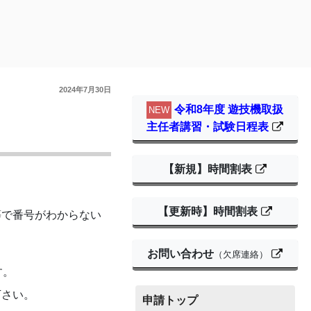
2024年7月30日
令和8年度 遊技機取扱
NEW
主任者講習・試験日程表
【新規】時間割表
【更新時】時間割表
等で番号がわからない
お問い合わせ
（欠席連絡）
す。
下さい。
申請トップ