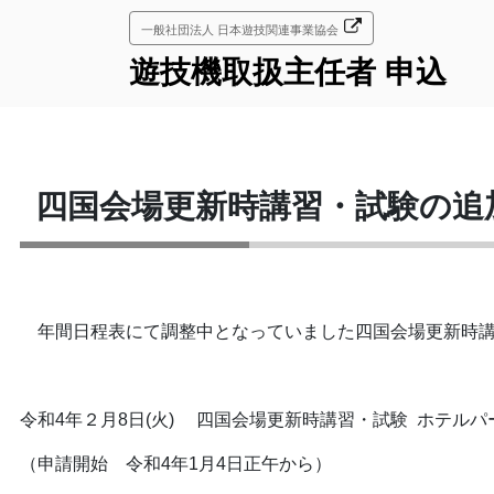
コ
一般社団法人 日本遊技関連事業協会
ン
テ
遊技機取扱主任者 申込
ン
ツ
へ
ス
キ
四国会場更新時講習・試験の追
ッ
プ
年間日程表にて調整中となっていました四国会場更新時講
令和4年２月8日(火) 四国会場更新時講習・試験 ホテル
（申請開始 令和4年1月4日正午から）