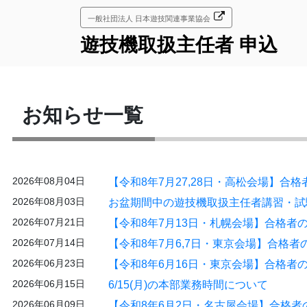
コ
一般社団法人 日本遊技関連事業協会
ン
テ
遊技機取扱主任者 申込
ン
ツ
へ
ス
お知らせ一覧
キ
ッ
プ
2026年08月04日
【令和8年7月27,28日・高松会場】合
2026年08月03日
お盆期間中の遊技機取扱主任者講習・試
2026年07月21日
【令和8年7月13日・札幌会場】合格者
2026年07月14日
【令和8年7月6,7日・東京会場】合格
2026年06月23日
【令和8年6月16日・東京会場】合格者
2026年06月15日
6/15(月)の本部業務時間について
2026年06月09日
【令和8年6月2日・名古屋会場】合格者